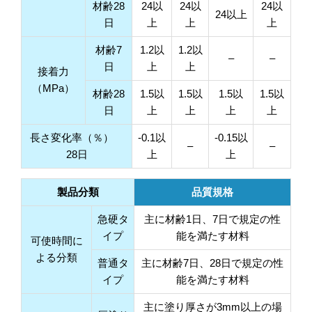
材齢28
24以
24以
24以
24以上
日
上
上
上
材齢7
1.2以
1.2以
–
–
日
上
上
接着力
（MPa）
材齢28
1.5以
1.5以
1.5以
1.5以
日
上
上
上
上
長さ変化率（％）
‐0.1以
‐0.15以
–
–
28日
上
上
製品分類
品質規格
急硬タ
主に材齢1日、7日で規定の性
イプ
能を満たす材料
可使時間に
よる分類
普通タ
主に材齢7日、28日で規定の性
イプ
能を満たす材料
主に塗り厚さが3mm以上の場