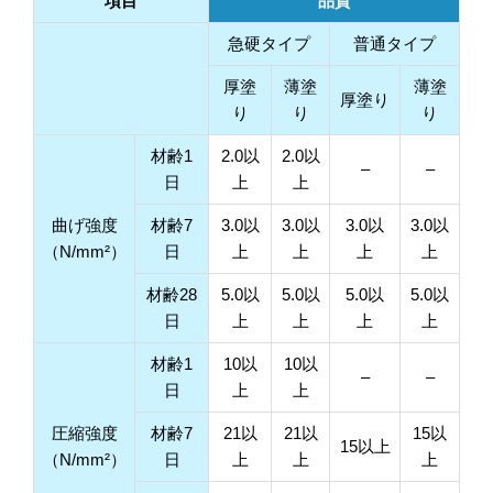
項目
品質
急硬タイプ
普通タイプ
厚塗
薄塗
薄塗
厚塗り
り
り
り
材齢1
2.0以
2.0以
–
–
日
上
上
曲げ強度
材齢7
3.0以
3.0以
3.0以
3.0以
（N/mm²）
日
上
上
上
上
材齢28
5.0以
5.0以
5.0以
5.0以
日
上
上
上
上
材齢1
10以
10以
–
–
日
上
上
圧縮強度
材齢7
21以
21以
15以
15以上
（N/mm²）
日
上
上
上