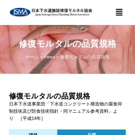
内
メ
容
ニ
を
ュ
ス
ー
キ
ッ
修復モルタルの品質規格
プ
ホーム
news
修復モルタルの品質規格
修復モルタルの品質規格
日本下水道事業団「下水道コンクリート構造物の腐食抑
制技術及び防食技術指針・同マニュアル参考資料」よ
り ［平成14年］